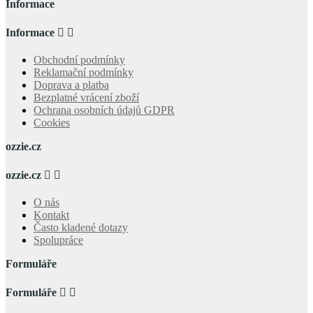
Informace
Informace


Obchodní podmínky
Reklamační podmínky
Doprava a platba
Bezplatné vrácení zboží
Ochrana osobních údajů GDPR
Cookies
ozzie.cz
ozzie.cz


O nás
Kontakt
Často kladené dotazy
Spolupráce
Formuláře
Formuláře

