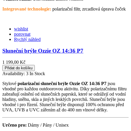
Integrované technologie:
polarizační filtr, zrcadlová úprava čoček
wishlist
porovnat
Rychlý náhled
Sluneční brýle Ozzie OZ 14:36 P7
1 199,00 Kč
Přidat do košíku
Availability:
3 In Stock
Stylové
polarizační sluneční brýle Ozzie OZ 14:36 P7
jsou
vhodné pro každou outdoorovou aktivitu. Díky polarizačnímu filtru
zabraňují oslnění od slunečních paprsků, které se odrážejí od vodní
hladiny, sněhu, skla a jiných lesklých povrchů. Sluneční brýle jsou
vhodné i pro řízení. Sluneční brýle disponují 100% ochranou před
UVA, UVB a UVC zářením až do 400 nm vlnové délky.
Určeno pro:
Dámy / Pány / Unisex