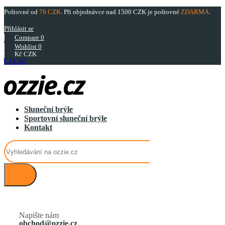
Poštovné od
79
CZK
. Při objednávce nad 1500 CZK je poštovné
ZDARMA
.
Přihlásit se
Compare
0
Wishlist
0
Kč
CZK
CZK Kč
Sluneční brýle
Sportovní sluneční brýle
Kontakt
Napište nám
obchod@ozzie.cz