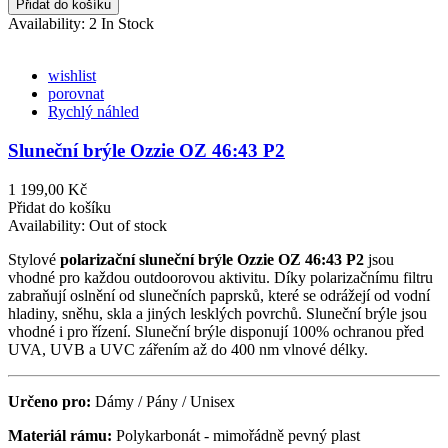
Přidat do košíku
Availability:
2 In Stock
wishlist
porovnat
Rychlý náhled
Sluneční brýle Ozzie OZ 46:43 P2
1 199,00 Kč
Přidat do košíku
Availability:
Out of stock
Stylové
polarizační sluneční brýle Ozzie OZ 46:43 P2
jsou
vhodné pro každou outdoorovou aktivitu. Díky polarizačnímu filtru
zabraňují oslnění od slunečních paprsků, které se odrážejí od vodní
hladiny, sněhu, skla a jiných lesklých povrchů. Sluneční brýle jsou
vhodné i pro řízení. Sluneční brýle disponují 100% ochranou před
UVA, UVB a UVC zářením až do 400 nm vlnové délky.
Určeno pro:
Dámy / Pány / Unisex
Materiál rámu:
Polykarbonát - mimořádně pevný plast