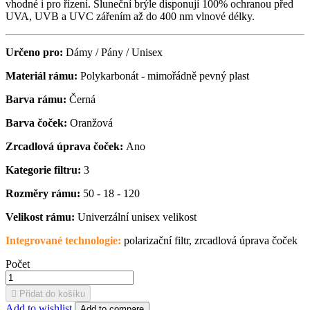
vhodné i pro řízení. Sluneční brýle disponují 100% ochranou před
UVA, UVB a UVC zářením až do 400 nm vlnové délky.
Určeno pro:
Dámy / Pány / Unisex
Materiál rámu:
Polykarbonát - mimořádně pevný plast
Barva rámu:
Černá
Barva čoček:
Oranžová
Zrcadlová úprava čoček:
Ano
Kategorie filtru:
3
Rozměry rámu:
50 - 18 - 120
Velikost rámu:
Univerzální unisex velikost
Integrované technologie:
polarizační filtr, zrcadlová úprava čoček
Počet

Přidat do košíku
Add to wishlist
Add to compare