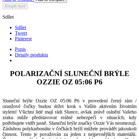
Koupit nyní
Sdílet
Sdílet
Tweet
Pinterest
Popis
Detaily produktu
POLARIZAČNÍ SLUNEČNÍ BRÝLE
OZZIE OZ 05:06 P6
Sluneční brýle Ozzie OZ 05:06 P6 v provedení černý rám /
oranžové čočky budou držet krok s Vaším aktivním životním
stylem! Všichni lidé mají rádi Slunce, avšak právě oslnění Vašeho
zraku může představovat reálné nebezpečí v situacích, kdy
potřebujete vidět jasně. Sluneční brýle značky Ozzie Vás neomezují.
Zásluhou polykarbonátu v čočkách brýlí můžete provádět jakoukoli
činnost. Tento je považován za jeden z nejpevnějších materiálů.