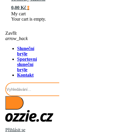
0,00 Kč
0
My cart
Your cart is empty.
Zavřít
arrow_back
Sluneční
brýle
Sportovní
sluneční
brýle
Kontakt
Přihlásit se