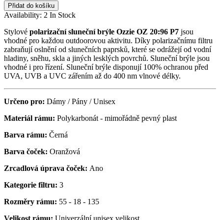
Přidat do košíku
Availability:
2 In Stock
Stylové
polarizační sluneční brýle Ozzie OZ 20:96 P7
jsou
vhodné pro každou outdoorovou aktivitu. Díky polarizačnímu filtru
zabraňují oslnění od slunečních paprsků, které se odrážejí od vodní
hladiny, sněhu, skla a jiných lesklých povrchů. Sluneční brýle jsou
vhodné i pro řízení. Sluneční brýle disponují 100% ochranou před
UVA, UVB a UVC zářením až do 400 nm vlnové délky.
Určeno pro:
Dámy / Pány / Unisex
Materiál rámu:
Polykarbonát - mimořádně pevný plast
Barva rámu:
Černá
Barva čoček:
Oranžová
Zrcadlová úprava čoček:
Ano
Kategorie filtru:
3
Rozměry rámu:
55 - 18 - 135
Velikost rámu:
Univerzální unisex velikost