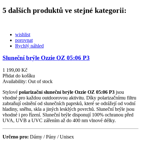
5 dalších produktů ve stejné kategorii:
wishlist
porovnat
Rychlý náhled
Sluneční brýle Ozzie OZ 05:06 P3
1 199,00 Kč
Přidat do košíku
Availability:
Out of stock
Stylové
polarizační sluneční brýle Ozzie OZ 05:06 P3
jsou
vhodné pro každou outdoorovou aktivitu. Díky polarizačnímu filtru
zabraňují oslnění od slunečních paprsků, které se odrážejí od vodní
hladiny, sněhu, skla a jiných lesklých povrchů. Sluneční brýle jsou
vhodné i pro řízení. Sluneční brýle disponují 100% ochranou před
UVA, UVB a UVC zářením až do 400 nm vlnové délky.
Určeno pro:
Dámy / Pány / Unisex