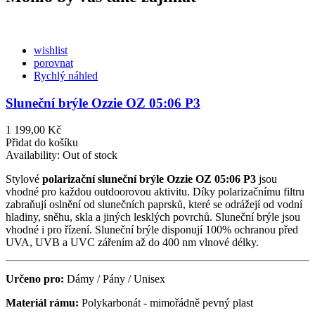
wishlist
porovnat
Rychlý náhled
Sluneční brýle Ozzie OZ 05:06 P3
1 199,00 Kč
Přidat do košíku
Availability:
Out of stock
Stylové
polarizační sluneční brýle Ozzie OZ 05:06 P3
jsou
vhodné pro každou outdoorovou aktivitu. Díky polarizačnímu filtru
zabraňují oslnění od slunečních paprsků, které se odrážejí od vodní
hladiny, sněhu, skla a jiných lesklých povrchů. Sluneční brýle jsou
vhodné i pro řízení. Sluneční brýle disponují 100% ochranou před
UVA, UVB a UVC zářením až do 400 nm vlnové délky.
Určeno pro:
Dámy / Pány / Unisex
Materiál rámu:
Polykarbonát - mimořádně pevný plast