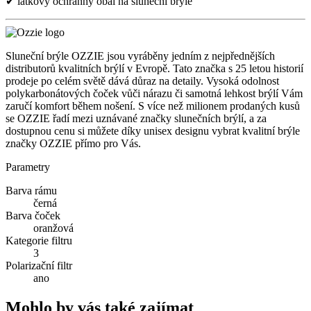
✔ látkový ochranný obal na sluneční brýle
Sluneční brýle OZZIE jsou vyráběny jedním z nejpřednějších
distributorů kvalitních brýlí v Evropě. Tato značka s 25 letou historií
prodeje po celém světě dává důraz na detaily. Vysoká odolnost
polykarbonátových čoček vůči nárazu či samotná lehkost brýlí Vám
zaručí komfort během nošení. S více než milionem prodaných kusů
se OZZIE řadí mezi uznávané značky slunečních brýlí, a za
dostupnou cenu si můžete díky unisex designu vybrat kvalitní brýle
značky OZZIE přímo pro Vás.
Parametry
Barva rámu
černá
Barva čoček
oranžová
Kategorie filtru
3
Polarizační filtr
ano
Mohlo by vás také zajímat