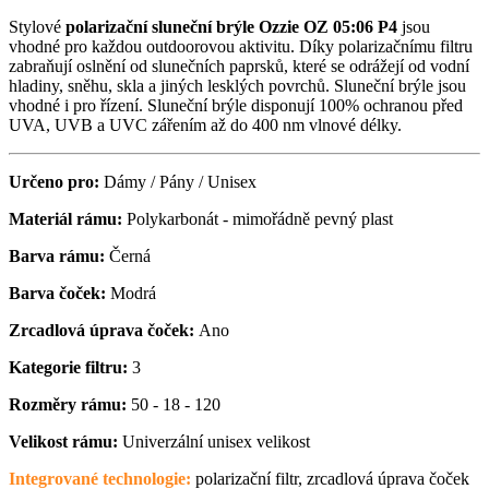
Stylové
polarizační sluneční brýle Ozzie OZ 05:06 P4
jsou
vhodné pro každou outdoorovou aktivitu. Díky polarizačnímu filtru
zabraňují oslnění od slunečních paprsků, které se odrážejí od vodní
hladiny, sněhu, skla a jiných lesklých povrchů. Sluneční brýle jsou
vhodné i pro řízení. Sluneční brýle disponují 100% ochranou před
UVA, UVB a UVC zářením až do 400 nm vlnové délky.
Určeno pro:
Dámy / Pány / Unisex
Materiál rámu:
Polykarbonát - mimořádně pevný plast
Barva rámu:
Černá
Barva čoček:
Modrá
Zrcadlová úprava čoček:
Ano
Kategorie filtru:
3
Rozměry rámu:
50 - 18 - 120
Velikost rámu:
Univerzální unisex velikost
Integrované technologie:
polarizační filtr, zrcadlová úprava čoček