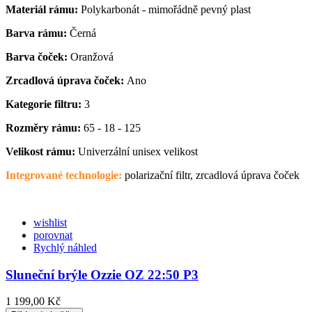
Materiál rámu:
Polykarbonát - mimořádně pevný plast
Barva rámu:
Černá
Barva čoček:
Oranžová
Zrcadlová úprava čoček:
Ano
Kategorie filtru:
3
Rozměry rámu:
65 - 18 - 125
Velikost rámu:
Univerzální unisex velikost
Integrované technologie:
polarizační filtr, zrcadlová úprava čoček
wishlist
porovnat
Rychlý náhled
Sluneční brýle Ozzie OZ 22:50 P3
1 199,00 Kč