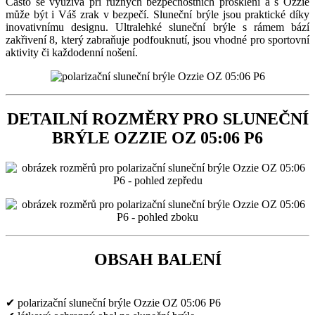
Často se využívá při různých bezpečnostních prosklení a s Ozzie
může být i Váš zrak v bezpečí. Sluneční brýle jsou praktické díky
inovativnímu designu. Ultralehké sluneční brýle s rámem bází
zakřivení 8, který zabraňuje podfouknutí, jsou vhodné pro sportovní
aktivity či každodenní nošení.
DETAILNÍ ROZMĚRY PRO SLUNEČNÍ
BRÝLE OZZIE OZ 05:06 P6
OBSAH BALENÍ
✔ polarizační sluneční brýle Ozzie OZ 05:06 P6